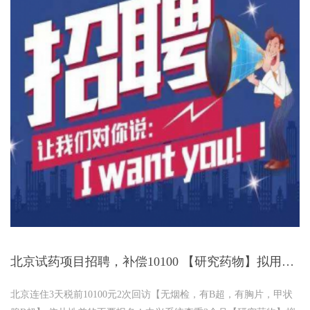
11注射
北京试药项目招聘，补偿10100 【研究药物】拟用于脓毒症
北京连住3天税前10100元2次回访【无烟检，有B超，有胸片，甲状