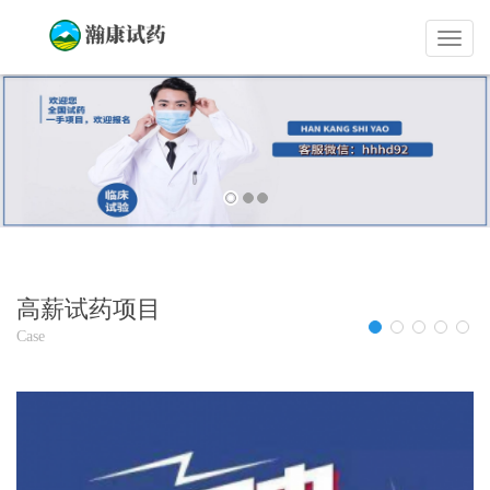
瀚
康
试
药
员
招
募
平
台
高薪试药项目
Case