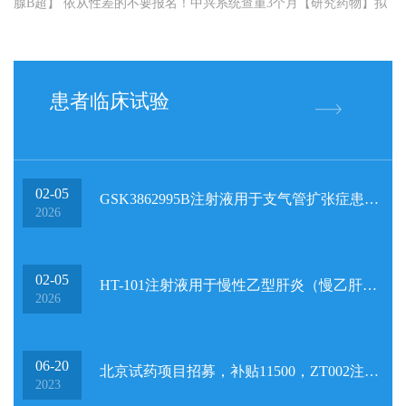
腺B超】 依从性差的不要报名！中兴系统查重3个月【研究药物】拟
用于脓毒症（注射液）【营养补助...
患者临床试验
02-05
GSK3862995B注射液用于支气管扩张症患者的探索性II
2026
02-05
HT-101注射液用于慢性乙型肝炎（慢乙肝）患者的探索性临床
2026
06-20
北京试药项目招募，补贴11500，ZT002注射液，无烟检
2023