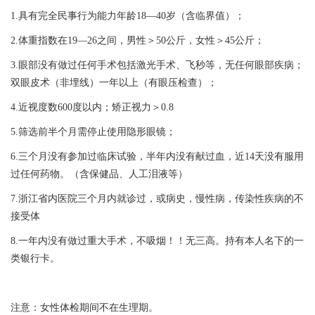
1.具有完全民事行为能力年龄18—40岁（含临界值）；
2.体重指数在19—26之间，男性＞50公斤，女性＞45公斤；
3.眼部没有做过任何手术包括激光手术、飞秒等，无任何眼部疾病；
双眼皮术（非埋线）一年以上（有眼压检查）；
4.近视度数600度以内；矫正视力＞0.8
5.筛选前半个月需停止使用隐形眼镜；
6.三个月没有参加过临床试验，半年内没有献过血，近14天没有服用
过任何药物。（含保健品、人工泪液等）
7.浙江省内医院三个月内就诊过，或病史，慢性病，传染性疾病的不
接受体
8.一年内没有做过重大手术，不吸烟！！无三高。持有本人名下的一
类银行卡。
注意：女性体检期间不在生理期。