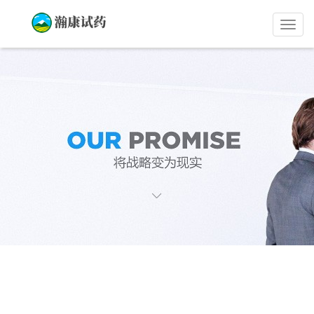
瀚
康
试
药
员
招
募
平
台
首页
>
高薪试药项目